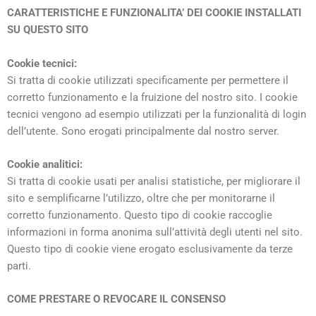
CARATTERISTICHE E FUNZIONALITA’ DEI COOKIE INSTALLATI
SU QUESTO SITO
Cookie tecnici:
Si tratta di cookie utilizzati specificamente per permettere il
corretto funzionamento e la fruizione del nostro sito. I cookie
tecnici vengono ad esempio utilizzati per la funzionalità di login
dell’utente. Sono erogati principalmente dal nostro server.
Cookie analitici:
Si tratta di cookie usati per analisi statistiche, per migliorare il
sito e semplificarne l’utilizzo, oltre che per monitorarne il
corretto funzionamento. Questo tipo di cookie raccoglie
informazioni in forma anonima sull’attività degli utenti nel sito.
Questo tipo di cookie viene erogato esclusivamente da terze
parti.
COME PRESTARE O REVOCARE IL CONSENSO