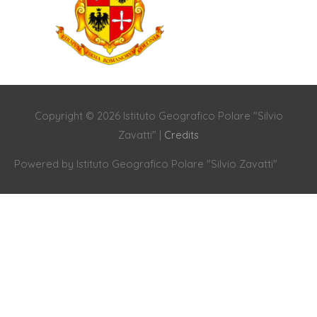
Copyright © 2026
Istituto Geografico Polare "Silvio
Zavatti"
|
Credits
Powered by
Istituto Geografico Polare "Silvio Zavatti"