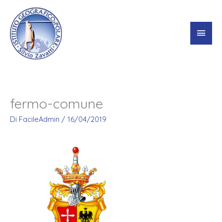
Vai
Men
al
contenuto
princ
fermo-comune
Di
FacileAdmin
/
16/04/2019