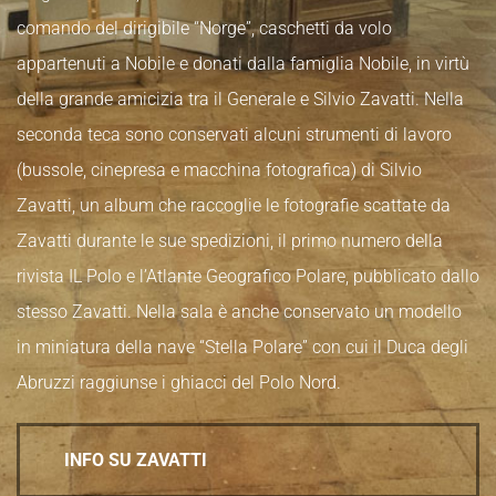
comando del dirigibile “Norge”, caschetti da volo
appartenuti a Nobile e donati dalla famiglia Nobile, in virtù
della grande amicizia tra il Generale e Silvio Zavatti. Nella
seconda teca sono conservati alcuni strumenti di lavoro
(bussole, cinepresa e macchina fotografica) di Silvio
Zavatti, un album che raccoglie le fotografie scattate da
Zavatti durante le sue spedizioni, il primo numero della
rivista IL Polo e l’Atlante Geografico Polare, pubblicato dallo
stesso Zavatti. Nella sala è anche conservato un modello
in miniatura della nave “Stella Polare” con cui il Duca degli
Abruzzi raggiunse i ghiacci del Polo Nord.
INFO SU ZAVATTI