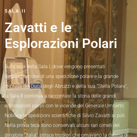
SALA II
Zavatti e le
Esplorazioni Polari
Sulla scia della Sala I, dove vengono presentati
l’organizzazione di una spedizione polare e la grande
impresa del Duca degli Abruzzi e della sua “Stella Polare”,
la Sala II continua a raccontare la storia delle grandi
esplorazioni polari con le vicende del Generale Umberto
Nobile e le spedizioni scientifiche di Silvio Zavatti ai poli.
Nella prima teca sono conservati alcuni rari cimeli del
dirigibile “Italia”, strisce tricolori che ornavano la cabina di