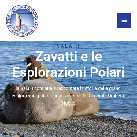
Vai
Men
al
contenuto
princ
SALA II
Zavatti e le
Esplorazioni Polari
la Sala II continua a raccontare la storia delle grandi
esplorazioni polari con le vicende del Generale Umberto
Nobile