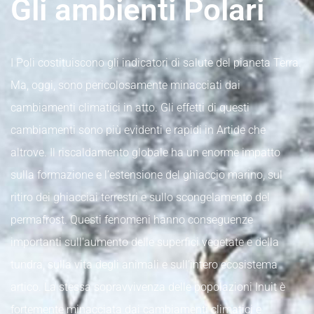
Gli ambienti Polari
I Poli costituiscono gli indicatori di salute del pianeta Terra.
Ma, oggi, sono pericolosamente minacciati dai
cambiamenti climatici in atto. Gli effetti di questi
cambiamenti sono più evidenti e rapidi in Artide che
altrove. Il riscaldamento globale ha un enorme impatto
sulla formazione e l’estensione del ghiaccio marino, sul
ritiro dei ghiacciai terrestri e sullo scongelamento del
permafrost. Questi fenomeni hanno conseguenze
importanti sull'aumento delle superfici vegetate e della
tundra, sulla vita degli animali e sull’intero ecosistema
artico. La stessa sopravvivenza delle popolazioni Inuit è
fortemente minacciata dai cambiamenti climatici e