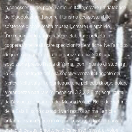
la conoscenza dei popoli artici in Italia, creare un database
delle popolazioni, favorire il turismo eco-sostenibile,
sostenere piccole realtà museali, creare un archivio
d’immagini video-fotografiche, elaborare progetti in
cooperazione, realizzare spedizioni scientifiche. Nell’ambito
di questo progetto è stata organizzata nel 2005 una
spedizione presso l’isola di Yamal, con l’intento di studiare
la cultura, le tradizioni e la sopravvivenza del popolo dei
Nency. Nella sala III giganteggia una pelliccia di orso polare
a grandezza naturale (dimensioni 3.2 X 2.8 m) acquistata
dall’Associazione Amici del Museo Polare. Nelle due vetrine
della Sala III sono custoditi vari resti di animali artici e
antartici e vari reperti geologici. Troviamo denti di narvalo,
cranio di beluga, ghiottone, di cane eschimese, di volpe