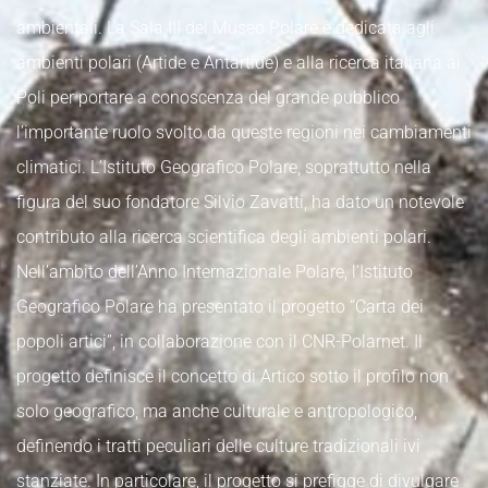
ambientali. La Sala III del Museo Polare è dedicata agli
ambienti polari (Artide e Antartide) e alla ricerca italiana ai
Poli per portare a conoscenza del grande pubblico
l’importante ruolo svolto da queste regioni nei cambiamenti
climatici. L’Istituto Geografico Polare, soprattutto nella
figura del suo fondatore Silvio Zavatti, ha dato un notevole
contributo alla ricerca scientifica degli ambienti polari.
Nell’ambito dell’Anno Internazionale Polare, l’Istituto
Geografico Polare ha presentato il progetto “Carta dei
popoli artici”, in collaborazione con il CNR-Polarnet. Il
progetto definisce il concetto di Artico sotto il profilo non
solo geografico, ma anche culturale e antropologico,
definendo i tratti peculiari delle culture tradizionali ivi
stanziate. In particolare, il progetto si prefigge di divulgare