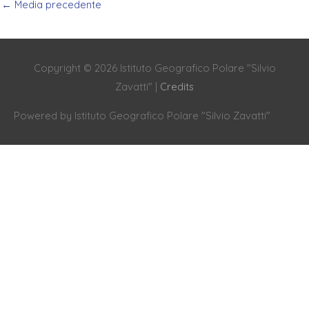
←
Media precedente
Copyright © 2026
Istituto Geografico Polare "Silvio
Zavatti"
|
Credits
Powered by
Istituto Geografico Polare "Silvio Zavatti"