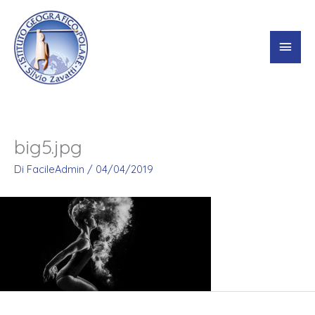
Vai
Men
al
contenuto
princ
big5.jpg
Di
FacileAdmin
/
04/04/2019