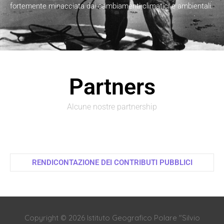
fortemente minacciata dai cambiamenti climatici e ambientali.
Partners
Alcune nostre partnership
RENDICONTAZIONE DEI CONTRIBUTI PUBBLICI
Copyright © 2026
Istituto Geografico Polare "Silvio