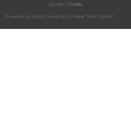
Zavatti"
|
Credits
Powered by
Istituto Geografico Polare "Silvio Zavatti"